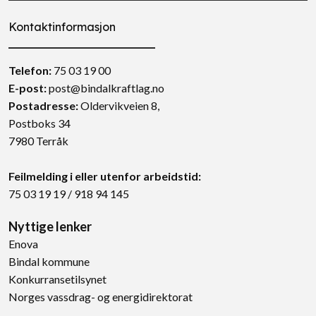
Kontaktinformasjon
Telefon:
75 03 19 00
E-post:
post@bindalkraftlag.no
Postadresse
:
Oldervikveien 8,
Postboks 34
7980 Terråk
Feilmelding i eller utenfor arbeidstid:
75 03 19 19
/
918 94 145
Nyttige lenker
Enova
Bindal kommune
Konkurransetilsynet
Norges vassdrag- og energidirektorat