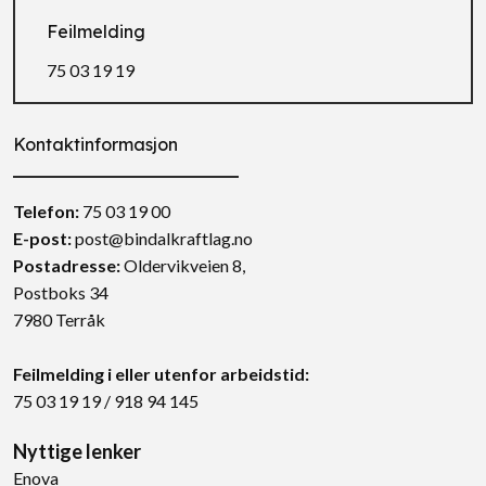
Feilmelding
75 03 19 19
Kontaktinformasjon
Telefon:
75 03 19 00
E-post:
post@bindalkraftlag.no
Postadresse
:
Oldervikveien 8,
Postboks 34
7980 Terråk
Feilmelding i eller utenfor arbeidstid:
75 03 19 19
/
918 94 145
Nyttige lenker
Enova