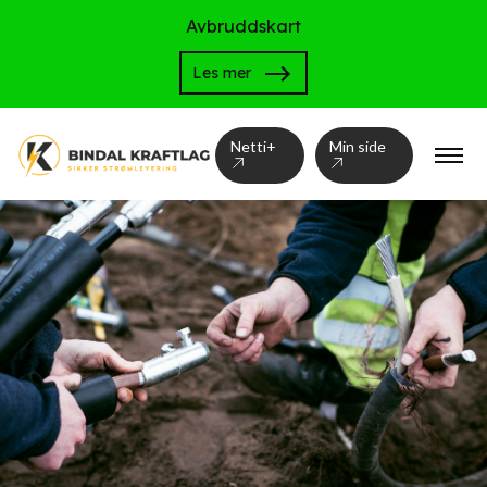
Avbruddskart
Les mer
Netti+
Min side