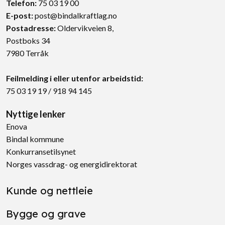
Telefon:
75 03 19 00
E-post:
post@bindalkraftlag.no
Postadresse
:
Oldervikveien 8,
Postboks 34
7980 Terråk
Feilmelding i eller utenfor arbeidstid:
75 03 19 19
/
918 94 145
Nyttige lenker
Enova
Bindal kommune
Konkurransetilsynet
Norges vassdrag- og energidirektorat
Kunde og nettleie
Bygge og grave